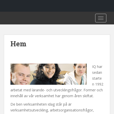
S
TOGGLE
k
i
p
t
Hem
o
m
a
i
IQ har
n
sedan
c
starte
o
n 1992
n
arbetat med lärande- och utvecklingsfrågor. Former och
t
innehåll av vår verksamhet har genom åren skiftat.
e
n
De ben verksamheten idag står på är
t
verksamhetsutveckling, arbetsorganisationsfrågor,